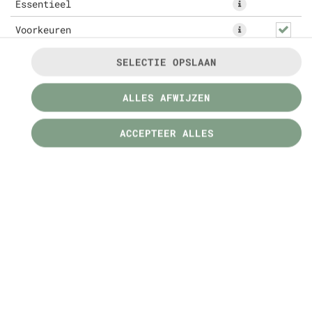
Essentieel
Voorkeuren
SELECTIE OPSLAAN
ALLES AFWIJZEN
ACCEPTEER ALLES
€ 3,49 *
* Door lokale acties kunnen prijzen per winkel
afwijken.
© 2026
Öztad
Contactgegevens
Privacy Policy
Toegankelijkheid