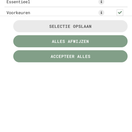
Essentieel
Voorkeuren
SELECTIE OPSLAAN
Gekruide kipdöner met frites of rijst naar
ALLES AFWIJZEN
keuze, dagverse salade, Turks brood of pita's en
een saus naar keuze
ACCEPTEER ALLES
€ 16,99 *
* Door lokale acties kunnen prijzen per winkel
afwijken.
© 2026
Öztad
Contactgegevens
Privacy Policy
Toegankelijkheid