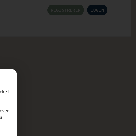
REGISTREREN
LOGIN
nkel
even
s