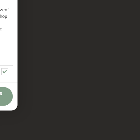
zen"
hop
t
R