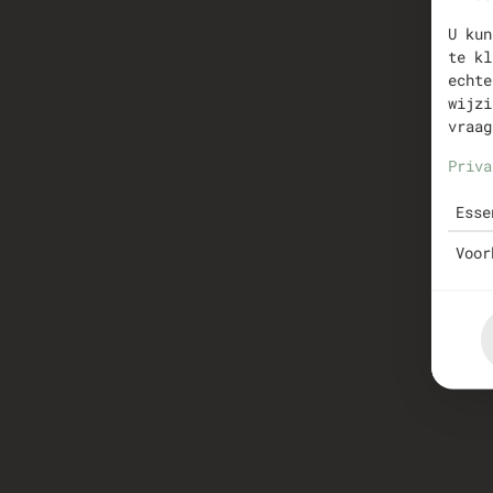
U kun
te kl
echte
wijzi
vraag
Priva
Esse
Voor