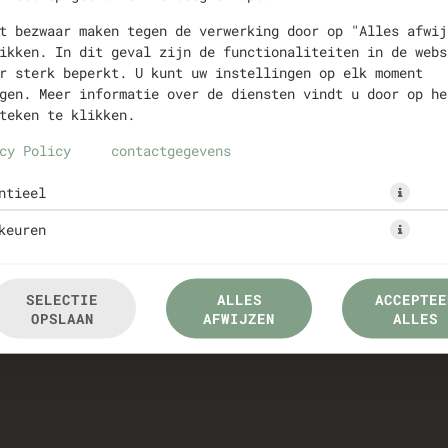
t bezwaar maken tegen de verwerking door op "Alles afwij
ikken. In dit geval zijn de functionaliteiten in de webs
r sterk beperkt. U kunt uw instellingen op elk moment
gen. Meer informatie over de diensten vindt u door op he
teken te klikken.
cy Policy
contactgegevens
€ 13,99 *
ntieel
* Door lokale acties kunnen prijzen per winkel afwijken.
keuren
SELECTIE
ALLES
ACCEPTEE
OPSLAAN
AFWIJZEN
ALLES