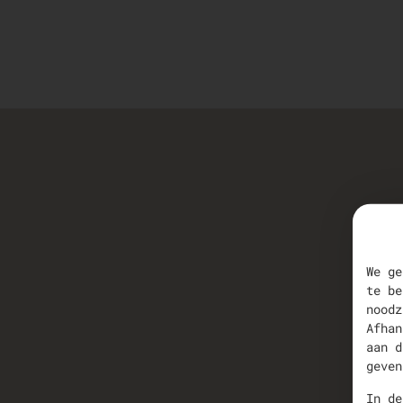
We ge
te be
noodz
Afhan
aan d
geven
In de